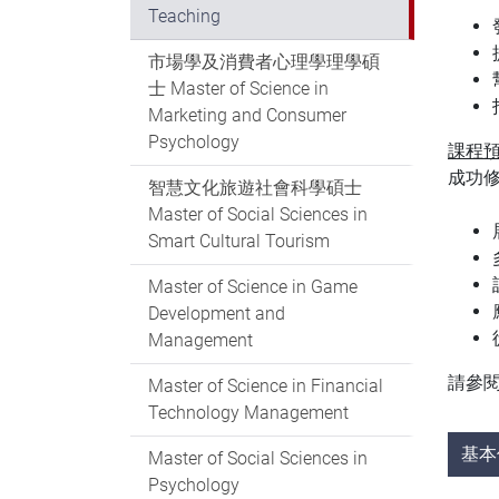
Teaching
市場學及消費者心理學理學碩
士 Master of Science in
Marketing and Consumer
Psychology
課程
成功
智慧文化旅遊社會科學碩士
Master of Social Sciences in
Smart Cultural Tourism
Master of Science in Game
Development and
Management
請參
Master of Science in Financial
Technology Management
基本
Master of Social Sciences in
Psychology