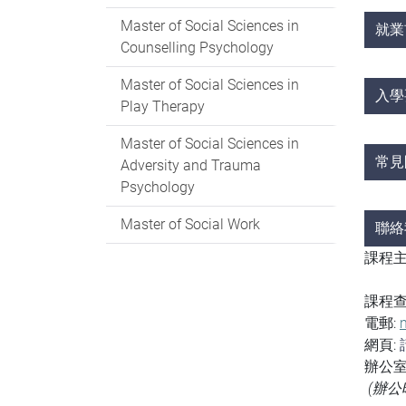
Master of Social Sciences in
就業
Counselling Psychology
Master of Social Sciences in
入學
Play Therapy
Master of Social Sciences in
常見
Adversity and Trauma
Psychology
Master of Social Work
聯絡
課程主
課程
電郵:
網頁:
辦公室
(辦公