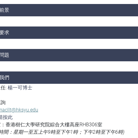
前景
要求
問題
我們
任:
楊一可博士
查詢
macllt@hksyu.edu
請按此
：香港樹仁大學研究院綜合大樓高座RHB306室
時間：星期一至五上午9時至下午1時；下午2時至下午6時)