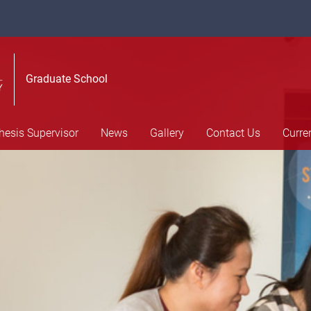
Graduate School
hesis Supervisor
News
Gallery
Contact Us
Curre